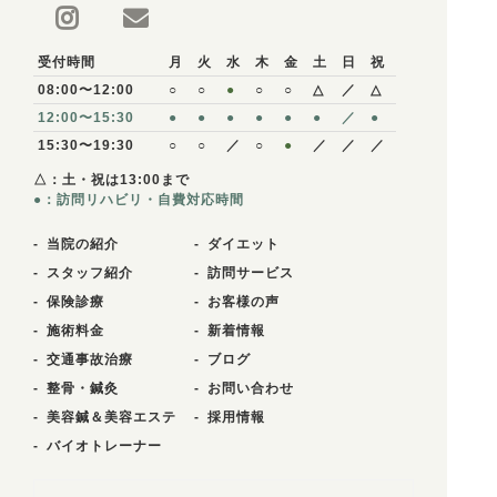
受付時間
月
火
水
木
金
土
日
祝
08:00〜12:00
○
○
●
○
○
△
／
△
12:00〜15:30
●
●
●
●
●
●
／
●
15:30〜19:30
○
○
／
○
●
／
／
／
△：土・祝は13:00まで
●：訪問リハビリ・自費対応時間
当院の紹介
ダイエット
スタッフ紹介
訪問サービス
保険診療
お客様の声
施術料金
新着情報
交通事故治療
ブログ
整骨・鍼灸
お問い合わせ
美容鍼＆美容エステ
採用情報
バイオトレーナー