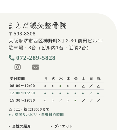
〒593-8308
大阪府堺市西区神野町3丁2-30 前田ビル1F
駐車場：3台（ビル内1台：近隣2台）
072-289-5828
受付時間
月
火
水
木
金
土
日
祝
08:00〜12:00
○
○
●
○
○
△
／
△
12:00〜15:30
●
●
●
●
●
●
／
●
15:30〜19:30
○
○
／
○
●
／
／
／
△：土・祝は13:00まで
●：訪問リハビリ・自費対応時間
当院の紹介
ダイエット