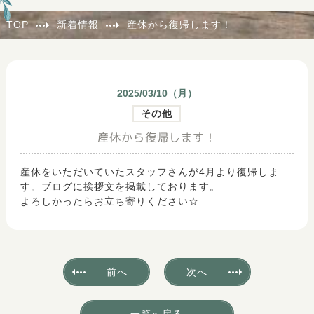
TOP
新着情報
産休から復帰します！
2025/03/10（
月
）
その他
産休から復帰します！
産休をいただいていたスタッフさんが4月より復帰しま
す。ブログに挨拶文を掲載しております。
よろしかったらお立ち寄りください☆
前へ
次へ
一覧へ戻る