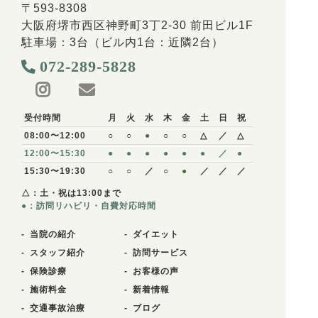
〒593-8308
大阪府堺市西区神野町3丁2-30 前田ビル1F
駐車場：3台（ビル内1台：近隣2台）
072-289-5828
受付時間
月
火
水
木
金
土
日
祝
08:00〜12:00
○
○
●
○
○
△
／
△
12:00〜15:30
●
●
●
●
●
●
／
●
15:30〜19:30
○
○
／
○
●
／
／
／
△：土・祝は13:00まで
●：訪問リハビリ・自費対応時間
当院の紹介
ダイエット
スタッフ紹介
訪問サービス
保険診療
お客様の声
施術料金
新着情報
交通事故治療
ブログ