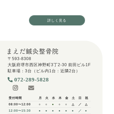
「ありがとう」をやりがいに働きませんか？
詳しく見る
〒593-8308
大阪府堺市西区神野町3丁2-30 前田ビル1F
駐車場：3台（ビル内1台：近隣2台）
072-289-5828
受付時間
月
火
水
木
金
土
日
祝
08:00〜12:00
○
○
●
○
○
△
／
△
12:00〜15:30
●
●
●
●
●
●
／
●