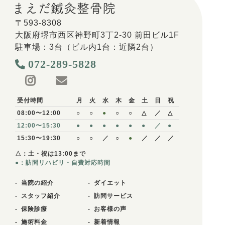
〒593-8308
大阪府堺市西区神野町3丁2-30 前田ビル1F
駐車場：3台（ビル内1台：近隣2台）
072-289-5828
受付時間
月
火
水
木
金
土
日
祝
08:00〜12:00
○
○
●
○
○
△
／
△
12:00〜15:30
●
●
●
●
●
●
／
●
15:30〜19:30
○
○
／
○
●
／
／
／
△：土・祝は13:00まで
●：訪問リハビリ・自費対応時間
当院の紹介
ダイエット
スタッフ紹介
訪問サービス
保険診療
お客様の声
施術料金
新着情報