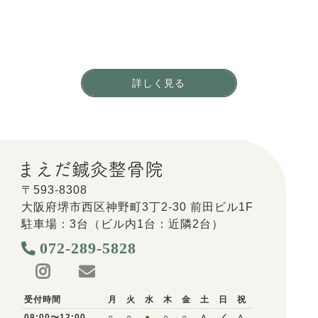
一緒に働く仲間を募集しています。
地域のお客さまからの
「ありがとう」をやりがいに働きませんか？
詳しく見る
〒593-8308
大阪府堺市西区神野町3丁2-30 前田ビル1F
駐車場：3台（ビル内1台：近隣2台）
072-289-5828
受付時間
月
火
水
木
金
土
日
祝
08:00〜12:00
○
○
●
○
○
△
／
△